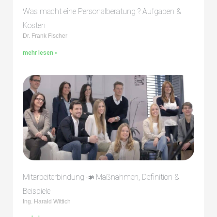
Was macht eine Personalberatung ? Aufgaben &
Kosten
Dr. Frank Fischer
mehr lesen »
Mitarbeiterbindung 📣 Maßnahmen, Definition &
Beispiele
Ing. Harald Wittich