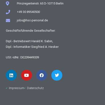
Prinzregentenstr. 65 D-10715 Berlin
+49 30 89540500
jobs@hsc-personal.de
Geschäftsführende Gesellschafter:
Dipl.- Betriebswirt Harald K. Sabin,
Dipl.- Informatiker Siegfried A. Hesker
USt.-IdNr.: DE239449339
L
Y
F
T
i
o
a
w
n
u
c
i
k
t
e
t
e
u
b
t
Impressum
Datenschutz
d
b
o
e
i
e
o
r
n
k