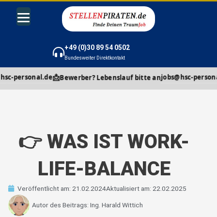
Zum
Inhalt
springen
+49 (0)30 89 54 0502
Bundesweiter Direktkontakt
📩
📩
onal.de
jobs@hsc-personal.de
Bewerber? Lebenslauf bitte an
B
👉 WAS IST WORK-
LIFE-BALANCE
Veröffentlicht am:
21.02.2024
Aktualisiert am: 22.02.2025
Autor des Beitrags:
Ing. Harald Wittich